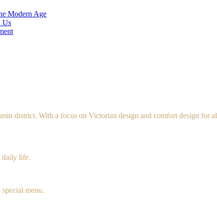
 the Modern Age
d Us
ment
amin
district. With a focus on Victorian design and comfort design for 
daily life.
e special menu.