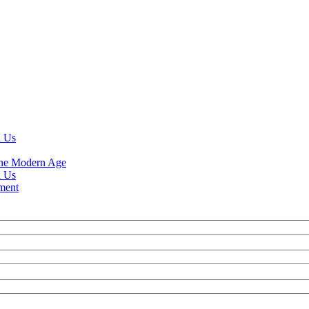
d Us
 the Modern Age
d Us
ment