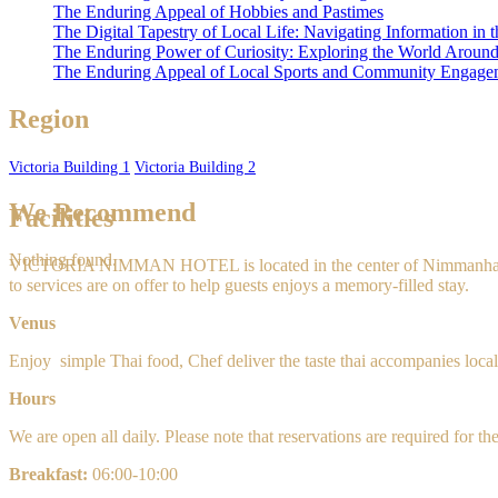
The Enduring Appeal of Hobbies and Pastimes
The Digital Tapestry of Local Life: Navigating Information in
The Enduring Power of Curiosity: Exploring the World Aroun
The Enduring Appeal of Local Sports and Community Engage
Region
Victoria Building 1
Victoria Building 2
We Recommend
Facilities
Nothing found.
VICTORIA NIMMAN HOTEL is located in the center of Nimmanh
to services are on offer to help guests enjoys a memory-filled stay.
Venus
Enjoy
simple
Thai food, Chef deliver the taste thai accompanies local 
Hours
We are open all daily. Please note that reservations are required for th
Breakfast:
0
6:00-10:00