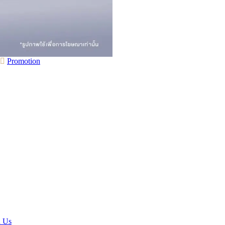
on
Promotion
โปร
โม
ชั่น
เดือน
ธันวาคม
d Us