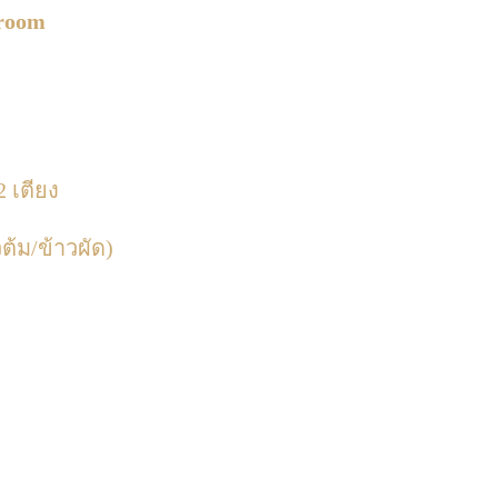
droom
2 เตียง
ต้ม/ข้าวผัด)