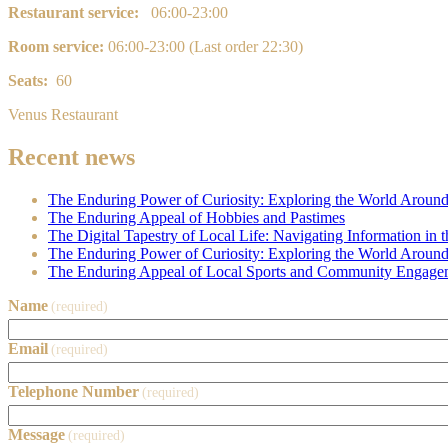
Restaurant service:
06:00-23:00
Room service:
0
6:00-23:00 (Last order 22:30)
Seats:
60
Venus Restaurant
Recent news
The Enduring Power of Curiosity: Exploring the World Aroun
The Enduring Appeal of Hobbies and Pastimes
The Digital Tapestry of Local Life: Navigating Information in
The Enduring Power of Curiosity: Exploring the World Aroun
The Enduring Appeal of Local Sports and Community Engage
Name
(required)
Email
(required)
Telephone Number
(required)
Message
(required)